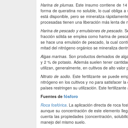
Harina de plumas
. Este insumo contiene de 14
forma de queratina no soluble, lo cual obliga a
está disponible, pero se mineraliza rápidament
procesadas tienen una liberación más lenta de n
Harina de pescado y emulsiones de pescado
. S
fracción sólida se emplea como harina de pescad
se hace una emulsión de pescado, la cual cont
mitad del nitrógeno orgánico se mineraliza den
Algas marinas
. Son productos derivados de al
y 2 % de potasio. Además suelen tener cantidad
utilizan, generalmente, en cultivos de alto valor 
Nitrato de sodio
. Este fertilizante se puede em
nitrógeno en los cultivos y no para satisfacer l
países restringen su utilización. Este fertilizan
Fuentes de
fósforo
Roca fosfórica
. La aplicación directa de roca fo
aunque su concentración de este elemento lleg
cuenta las propiedades (concentración, solubilid
manejo del mismo suelo.