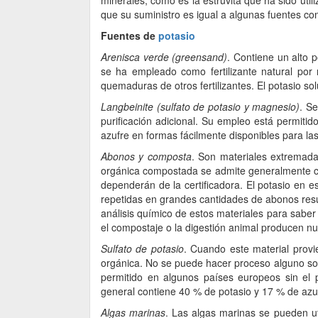
minerales, como es la estruvita que ha sido util
que su suministro es igual a algunas fuentes co
Fuentes de
potasio
Arenisca verde (greensand)
. Contiene un alto 
se ha empleado como fertilizante natural po
quemaduras de otros fertilizantes. El potasio so
Langbeinite (sulfato de potasio y magnesio)
. Se
purificación adicional. Su empleo está permit
azufre en formas fácilmente disponibles para las
Abonos y composta
. Son materiales extremada
orgánica compostada se admite generalmente com
dependerán de la certificadora. El potasio en e
repetidas en grandes cantidades de abonos resul
análisis químico de estos materiales para saber
el compostaje o la digestión animal producen nut
Sulfato de potasio
. Cuando este material provi
orgánica. No se puede hacer proceso alguno sobr
permitido en algunos países europeos sin el 
general contiene 40 % de potasio y 17 % de azu
Algas marinas
. Las algas marinas se pueden u