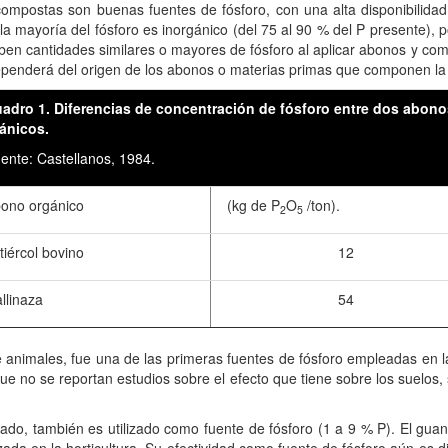
compostas son buenas fuentes de fósforo, con una alta disponibilidad
 mayoría del fósforo es inorgánico (del 75 al 90 % del P presente), por
ben cantidades similares o mayores de fósforo al aplicar abonos y com
ependerá del origen de los abonos o materias primas que componen la
adro 1. Diferencias de concentración de fósforo entre dos abono
ánicos.
nte: Castellanos, 1984.
no orgánico
(kg de P
O
/ton).
2
5
iércol bovino
12
linaza
54
 animales, fue una de las primeras fuentes de fósforo empleadas en la
nque no se reportan estudios sobre el efecto que tiene sobre los suelo
nado, también es utilizado como fuente de fósforo (1 a 9 % P). El gu