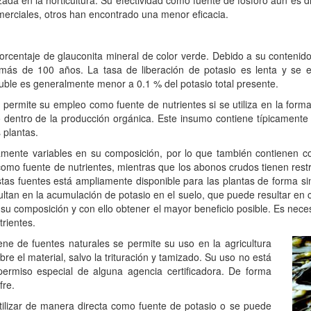
izada en la horticultura. Su efectividad como fuente de fósforo aún es 
merciales, otros han encontrado una menor eficacia.
porcentaje de glauconita mineral de color verde. Debido a su contenid
r más de 100 años. La tasa de liberación de potasio es lenta y se
luble es generalmente menor a 0.1 % del potasio total presente.
 permite su empleo como fuente de nutrientes si se utiliza en la forma
ido dentro de la producción orgánica. Este insumo contiene típicamen
 plantas.
mente variables en su composición, por lo que también contienen co
o fuente de nutrientes, mientras que los abonos crudos tienen restri
stas fuentes está ampliamente disponible para las plantas de forma sim
tan en la acumulación de potasio en el suelo, que puede resultar en 
 su composición y con ello obtener el mayor beneficio posible. Es neces
rientes.
ene de fuentes naturales se permite su uso en la agricultura
e el material, salvo la trituración y tamizado. Su uso no está
permiso especial de alguna agencia certificadora. De forma
fre.
tilizar de manera directa como fuente de potasio o se puede