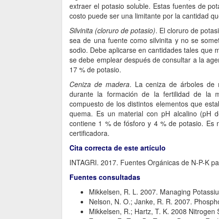
extraer el potasio soluble. Estas fuentes de p
costo puede ser una limitante por la cantidad qu
Silvinita (cloruro de potasio)
. El cloruro de pota
sea de una fuente como silvinita y no se somet
sodio. Debe aplicarse en cantidades tales que m
se debe emplear después de consultar a la agenc
17 % de potasio.
Ceniza de madera
. La ceniza de árboles de
durante la formación de la fertilidad de la 
compuesto de los distintos elementos que esta
quema. Es un material con pH alcalino (pH d
contiene 1 % de fósforo y 4 % de potasio. Es 
certificadora.
Cita correcta de este artículo
INTAGRI. 2017. Fuentes Orgánicas de N-P-K para
Fuentes consultadas
Mikkelsen, R. L. 2007. Managing Potassiu
Nelson, N. O.; Janke, R. R. 2007. Phosp
Mikkelsen, R.; Hartz, T. K. 2008 Nitrogen