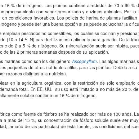
 a 16 % de nitrógeno. Las plumas contiene alrededor de 70 a 90 % d
 un procesamiento con vapor presurizado y enzimas animales. Por lo t
e en condiciones favorables. Los pellets de harina de plumas facilita
itrógeno y puede ser una buena opción si se puede solucionar la dific
e emplean pescados no comestibles, los cuales se cocinan y presionan p
o (10 a 14 % N) para fertilizantes o alimento para ganado. De la fracci
iene de 2 a 5 % de nitrógeno. Su mineralización suele ser rápida, pu
tro de las 2 primeras semanas después de su aplicación.
gas marinas como son los del género
Ascophyllum
. Las algas marinas 
es pequeñas de otros nutrientes útiles para las plantas. Debido a su 
por razones distintas a la nutrición.
plear en la agricultura orgánica, con la restricción de sólo emplearl
a demanda total. En EE. UU. su uso está limitado a no más de 20 % de r
te altamente soluble contiene un 16 % de nitrógeno.
sfórica como fuente de fósforo se ha realizado por más de 100 años. La 
a a más del 15 %, su concentración de fósforo soluble suele ser muy
ad, tamaño de las partículas) de esta fuente, las condiciones del suel