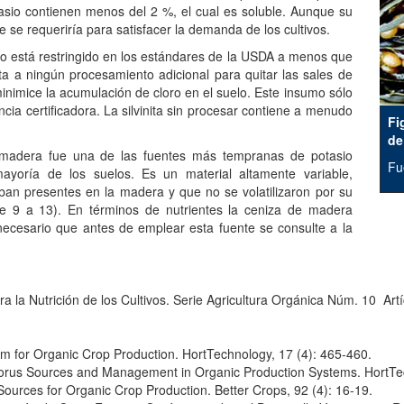
otasio contienen menos del 2 %, el cual es soluble. Aunque su
e se requeriría para satisfacer la demanda de los cultivos.
sio está restringido en los estándares de la USDA a menos que
a a ningún procesamiento adicional para quitar las sales de
inimice la acumulación de cloro en el suelo. Este insumo sólo
ia certificadora. La silvinita sin procesar contiene a menudo
Fi
de
 madera fue una de las fuentes más tempranas de potasio
Fu
mayoría de los suelos. Es un material altamente variable,
ban presentes en la madera y que no se volatilizaron por su
e 9 a 13). En términos de nutrientes la ceniza de madera
necesario que antes de emplear esta fuente se consulte a la
 la Nutrición de los Cultivos. Serie Agricultura Orgánica Núm. 10 Art
m for Organic Crop Production. HortTechnology, 17 (4): 465-460.
horus Sources and Management in Organic Production Systems. HortTec
 Sources for Organic Crop Production. Better Crops, 92 (4): 16-19.