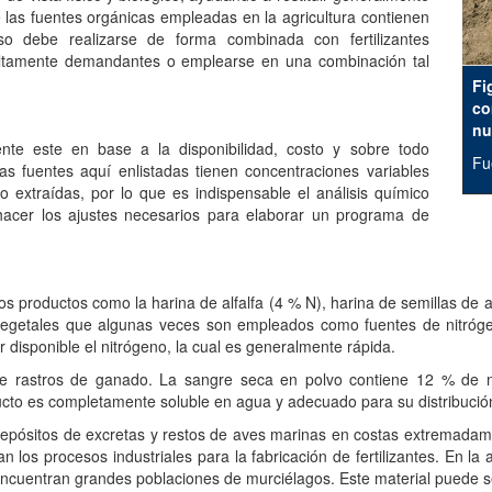
e las fuentes orgánicas empleadas en la agricultura contienen
o debe realizarse de forma combinada con fertilizantes
s altamente demandantes o emplearse en una combinación tal
Fi
co
nu
te este en base a la disponibilidad, costo y sobre todo
Fue
s fuentes aquí enlistadas tienen concentraciones variables
extraídas, por lo que es indispensable el análisis químico
 hacer los ajustes necesarios para elaborar un programa de
os productos como la harina de alfalfa (4 % N), harina de semillas de 
egetales que algunas veces son empleados como fuentes de nitrógeno
r disponible el nitrógeno, la cual es generalmente rápida.
de rastros de ganado. La sangre seca en polvo contiene 12 % de n
ducto es completamente soluble en agua y adecuado para su distribució
depósitos de excretas y restos de aves marinas en costas extremadam
n los procesos industriales para la fabricación de fertilizantes. En l
uentran grandes poblaciones de murciélagos. Este material puede ser 