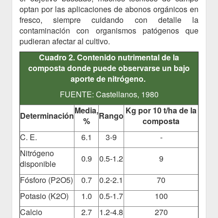
optan por las aplicaciones de abonos orgánicos en
fresco, siempre cuidando con detalle la
contaminación con organismos patógenos que
pudieran afectar al cultivo.
Cuadro 2. Contenido nutrimental de la
composta donde puede observarse un bajo
aporte de nitrógeno.
FUENTE: Castellanos, 1980
Media,
Kg por 10 t/ha de la
Determinación
Rango
%
composta
C. E.
6.1
3-9
-
Nitrógeno
0.9
0.5-1.2
9
disponible
Fósforo (P2O5)
0.7
0.2-2.1
70
Potasio (K2O)
1.0
0.5-1.7
100
Calcio
2.7
1.2-4.8
270