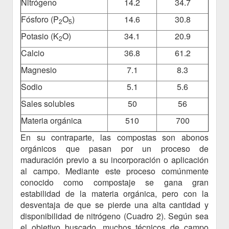
Nitrógeno
14.2
34.7
Fósforo (P
O
)
14.6
30.8
2
5
Potasio (K
O)
34.1
20.9
2
Calcio
36.8
61.2
Magnesio
7.1
8.3
Sodio
5.1
5.6
Sales solubles
50
56
Materia orgánica
510
700
En su contraparte, las compostas son abonos
orgánicos que pasan por un proceso de
maduración previo a su incorporación o aplicación
al campo. Mediante este proceso comúnmente
conocido como compostaje se gana gran
estabilidad de la materia orgánica, pero con la
desventaja de que se pierde una alta cantidad y
disponibilidad de nitrógeno (Cuadro 2). Según sea
el objetivo buscado, muchos técnicos de campo