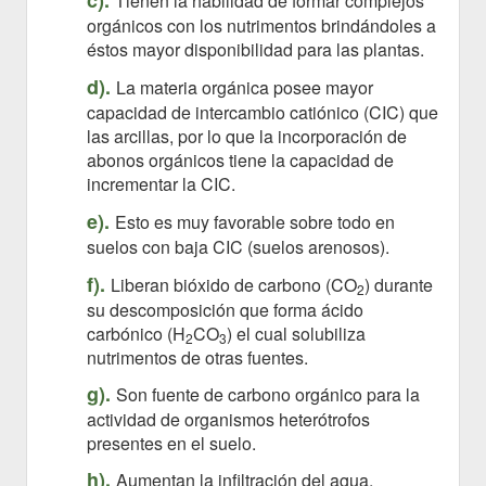
c).
Tienen la habilidad de formar complejos
orgánicos con los nutrimentos brindándoles a
éstos mayor disponibilidad para las plantas.
d).
La materia orgánica posee mayor
capacidad de intercambio catiónico (CIC) que
las arcillas, por lo que la incorporación de
abonos orgánicos tiene la capacidad de
incrementar la CIC.
e).
Esto es muy favorable sobre todo en
suelos con baja CIC (suelos arenosos).
f).
Liberan bióxido de carbono (CO
) durante
2
su descomposición que forma ácido
carbónico (H
CO
) el cual solubiliza
2
3
nutrimentos de otras fuentes.
g).
Son fuente de carbono orgánico para la
actividad de organismos heterótrofos
presentes en el suelo.
h).
Aumentan la infiltración del agua,