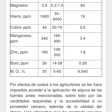
Magnesio
0.6
0.3-1.0
60
30-
Hierro, ppm
1900
19
6000
Cobre, ppm
45
20-70
0.5
Manganeso,
165-
340
3.4
ppm
490
108-
Zinc, ppm
180
1.8
300
Boro, ppm
26
14-38
0.26
M. O., %
30
5-65
6,540
Por efectos de costos a los agricultores se les hace
imposible acceder a la aplicación de alguna de las
fuentes antes mencionadas, sobre todo por las
cantidades requeridas y la accesibilidad a un
proveedor cercano, además de la calidad del
abono. Una alternativa que ha mostrado ser muy