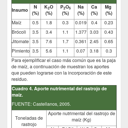
N
K
O
P
O
Na
Ca
Mg
2
2
5
Insumo
(%)
(%)
(%)
(%)
(%)
(%)
Maíz
0.5
1.8
0.3
0.019
0.4
0.23
Brócoli
3.5
3.4
1.1
1.377
3.03
0.43
Jitomate
3.5
7.6
1.7
0.361
2.45
0.65
Pimiento
3.5
5.6
1.1
0.07
3.18
0.3
Para ejemplificar el caso más común que es la paja
de maíz, a continuación de muestran los aportes
que pueden lograrse con la incorporación de este
residuo.
Cuadro 4. Aporte nutrimental del rastrojo de
maíz.
FUENTE: Castellanos, 2005.
Aporte nutrimental del rastrojo de
Toneladas de
maíz (Kg)
rastrojo