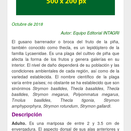
Octubre de 2018
Autor: Equipo Editorial INTAGRI
El gusano barrenador o broca del fruto de la piña,
también conocido como thecla, es un lepidóptero de la
familia Lycaenidae. Es una plaga del cultivo de piña que
afecta la forma de los frutos y genera galerías en su
interior. El nivel de daño dependerá de su población y las
condiciones ambientales de cada región, así como de la
variedad establecida. El nombre científico de la plaga
varía entre países; no obstante se ha establecido que son
sinónimos
Strymon basilides
,
Thecla basalides
,
Thecla
basilides
,
Strymon megarus
,
Polyommatus megarus
,
Tmolus basilides
,
T
hecla
tigonia
,
Strymon
amphyporphyra
,
Strymon
rotundum
,
Strymon
gallardi
.
Descripción
Adulto.
Es una mariposa de entre 2 y 3.5 cm de
envergadura. El aspecto dorsal de sus alas anteriores y