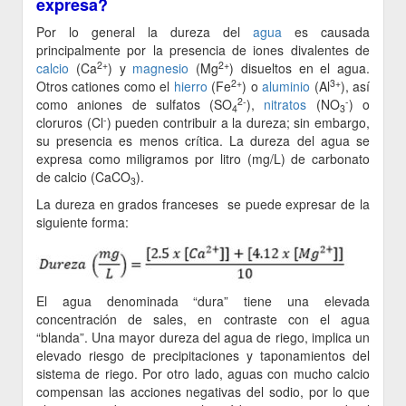
expresa?
Por lo general la dureza del
agua
es causada
principalmente por la presencia de iones divalentes de
2+
2+
calcio
(Ca
) y
magnesio
(Mg
) disueltos en el agua.
2+
3+
Otros cationes como el
hierro
(Fe
) o
aluminio
(Al
), así
2-
-
como aniones de sulfatos (SO
),
nitratos
(NO
) o
4
3
-
cloruros (Cl
) pueden contribuir a la dureza; sin embargo,
su presencia es menos crítica. La dureza del agua se
expresa como miligramos por litro (mg/L) de carbonato
de calcio (CaCO
).
3
La dureza en grados franceses se puede expresar de la
siguiente forma:
El agua denominada “dura” tiene una elevada
concentración de sales, en contraste con el agua
“blanda”. Una mayor dureza del agua de riego, implica un
elevado riesgo de precipitaciones y taponamientos del
sistema de riego. Por otro lado, aguas con mucho calcio
compensan las acciones negativas del sodio, por lo que