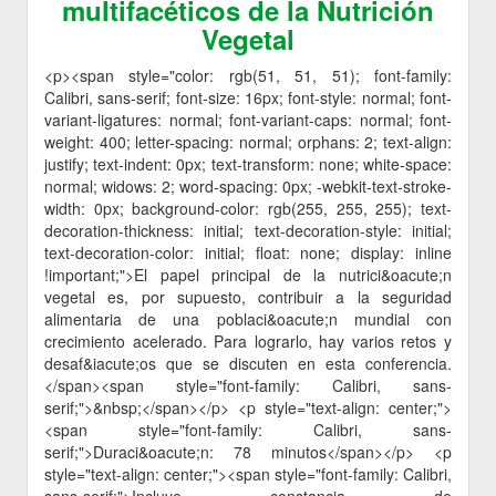
multifacéticos de la Nutrición
Vegetal
<p><span style="color: rgb(51, 51, 51); font-family:
Calibri, sans-serif; font-size: 16px; font-style: normal; font-
variant-ligatures: normal; font-variant-caps: normal; font-
weight: 400; letter-spacing: normal; orphans: 2; text-align:
justify; text-indent: 0px; text-transform: none; white-space:
normal; widows: 2; word-spacing: 0px; -webkit-text-stroke-
width: 0px; background-color: rgb(255, 255, 255); text-
decoration-thickness: initial; text-decoration-style: initial;
text-decoration-color: initial; float: none; display: inline
!important;">El papel principal de la nutrici&oacute;n
vegetal es, por supuesto, contribuir a la seguridad
alimentaria de una poblaci&oacute;n mundial con
crecimiento acelerado. Para lograrlo, hay varios retos y
desaf&iacute;os que se discuten en esta conferencia.
</span><span style="font-family: Calibri, sans-
serif;">&nbsp;</span></p> <p style="text-align: center;">
<span style="font-family: Calibri, sans-
serif;">Duraci&oacute;n: 78 minutos</span></p> <p
style="text-align: center;"><span style="font-family: Calibri,
sans-serif;">Incluye constancia de