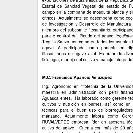
exportaciones de fruta fresca de la República 
Estatal de Sanidad Vegetal del estado de 
campo en la compaña de mosquita blanca y en l
cítricos. Actualmente se desempeña como coo
de Investigación y Desarrollo de Manufactur
miembro del subcomité fitosanitario, participa
para e control del Picudo del agave
tequilana
Tequila Sauza, así como en todos los asuntos fi
agave. A participado como ponente en di
fitosanitarios en agave azul. Es autor de dive
fisiología, manejo del cultivo y manejo integra
M.C. Francisco Aparicio Velázquez
Ing. Agrónomo en fitotecnia de la Univers
maestría en administración con perfil finan
Aguascalientes. Ha laborado como gerente téc
cultivos y nutrición en berries, así como en 
técnicas para el buen uso de biorreguladore
manzano. Actualmente labora como Gere
RUVALVERDE empresa líder en asesoría técni
cultivo de agave. Cuenta con más de 20 años