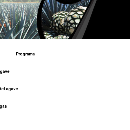
Programa
agave
del agave
agas