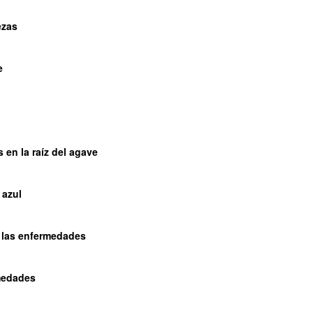
ezas
e
 en la raíz del agave
 azul
 las enfermedades
rmedades