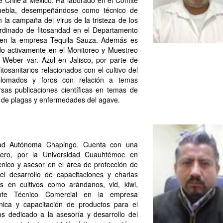
de Chile a México. Ha laborado en el Comité
Puebla, desempeñándose como técnico de
a campaña del virus de la tristeza de los
rdinado de fitosandad en el Departamento
a en la empresa Tequila Sauza. Además es
ndo activamente en el Monitoreo y Muestreo
Weber var. Azul en Jalisco, por parte de
tosanitarios relacionados con el cultivo del
plomados y foros con relación a temas
rsas publicaciones científicas en temas de
do de plagas y enfermedades del agave.
idad Autónoma Chapingo. Cuenta con una
ciero, por la Universidad Cuauhtémoc en
nico y asesor en el área de protección de
el desarrollo de capacitaciones y charlas
s en cultivos como arándanos, vid, kiwi,
nte Técnico Comercial en la empresa
ca y capacitación de productos para el
 dedicado a la asesoría y desarrollo del