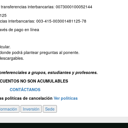
a transferencias interbancarias: 0073000100052144
1125
encias interbancarias: 003-415-003001481125-78
avés de pago en línea
cular.
 donde podrá plantear preguntas al ponente.
descargables.
 preferenciales a grupos, estudiantes y profesores.
SCUENTOS NO SON ACUMULABLES
CONTÁCTANOS
as políticas de cancelación
Ver políticas