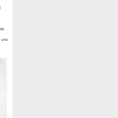
l
 de
r una