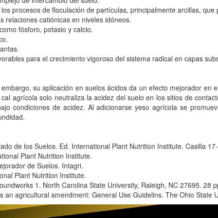
mplejo de intercambio del suelo.
 los procesos de floculación de partículas, principalmente arcillas, que
s relaciones catiónicas en niveles idóneos.
como fósforo, potasio y calcio.
co.
lantas.
orables para el crecimiento vigoroso del sistema radical en capas subsu
in embargo, su aplicación en suelos ácidos da un efecto mejorador en el
 cal agrícola solo neutraliza la acidez del suelo en los sitios de contact
ajo condiciones de acidez. Al adicionarse yeso agrícola se promue
undidad.
ado de los Suelos. Ed. International Plant Nutrition Institute. Casilla 
ional Plant Nutrition Institute.
orador de Suelos. Intagri.
onal Plant Nutrition Institute.
roundworks 1. North Carolina State University, Raleigh, NC 27695. 28 p
 an agricultural amendment: General Use Guidelins. The Ohio State Uni