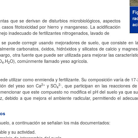
Fi
ra
ntas que se derivan de disturbios microbiológicos, aspectos
ac
s casos fitotoxicidad por hierro y manganeso. La acidificación
ejo inadecuado de fertilizantes nitrogenados, lavado de
z se puede corregir usando mejoradores de suelo, que consiste en la
lmente carbonatos, óxidos, hidróxidos y silicatos de calcio y magnes
bargo, otra fuente que puede ser utilizada para mejorar las característi
O
.H
O), comúnmente llamado yeso agrícola.
4
2
de utilizar como enmienda y fertilizante. Su composición varía de 17
2+
2-
ución del yeso son Ca
y SO
, que participan en las reacciones de
4
e mencionar que este compuesto no modifica el pH del suelo ya que su 
z, debido a que mejora el ambiente radicular, permitiendo el adecuad
dos
 suelo, a continuación se señalan los más documentados:
ble y su actividad.