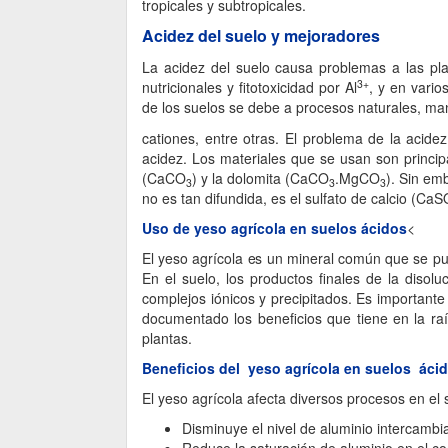
tropicales y subtropicales.
Acidez del suelo y mejoradores
La acidez del suelo causa problemas a las pla
3+
nutricionales y fitotoxicidad por Al
, y en vario
de los suelos se debe a procesos naturales, man
cationes, entre otras. El problema de la acide
acidez. Los materiales que se usan son principa
(CaCO
) y la dolomita (CaCO
.MgCO
). Sin em
3
3
3
no es tan difundida, es el sulfato de calcio (CaS
Uso de yeso agrícola en suelos ácidos
<
El yeso agrícola es un mineral común que se pue
En el suelo, los productos finales de la disol
complejos iónicos y precipitados. Es important
documentado los beneficios que tiene en la raí
plantas.
Beneficios del yeso agrícola en suelos áci
El yeso agrícola afecta diversos procesos en el
Disminuye el nivel de aluminio intercambia