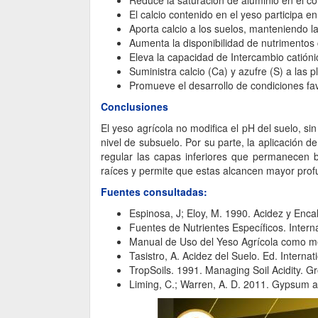
Reduce la saturación de aluminio en el co
El calcio contenido en el yeso participa en
Aporta calcio a los suelos, manteniendo la
Aumenta la disponibilidad de nutrimentos 
Eleva la capacidad de Intercambio catióni
Suministra calcio (Ca) y azufre (S) a las p
Promueve el desarrollo de condiciones fav
Conclusiones
El yeso agrícola no modifica el pH del suelo, s
nivel de subsuelo. Por su parte, la aplicación de
regular las capas inferiores que permanecen b
raíces y permite que estas alcancen mayor prof
Fuentes consultadas:
Espinosa, J; Eloy, M. 1990. Acidez y Encal
Fuentes de Nutrientes Específicos. Internat
Manual de Uso del Yeso Agrícola como mej
Tasistro, A. Acidez del Suelo. Ed. Internati
TropSoils. 1991. Managing Soil Acidity. G
Liming, C.; Warren, A. D. 2011. Gypsum as