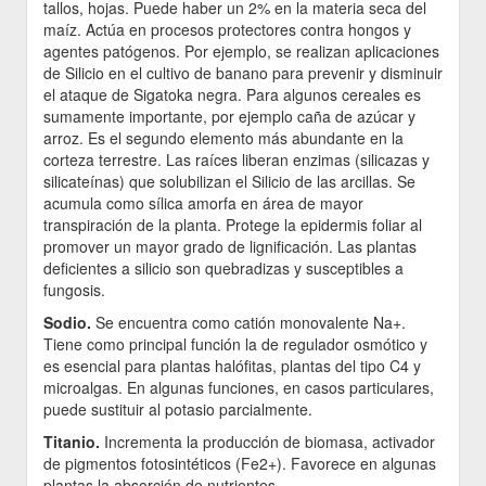
tallos, hojas. Puede haber un 2% en la materia seca del
maíz. Actúa en procesos protectores contra hongos y
agentes patógenos. Por ejemplo, se realizan aplicaciones
de Silicio en el cultivo de banano para prevenir y disminuir
el ataque de Sigatoka negra. Para algunos cereales es
sumamente importante, por ejemplo caña de azúcar y
arroz. Es el segundo elemento más abundante en la
corteza terrestre. Las raíces liberan enzimas (silicazas y
silicateínas) que solubilizan el Silicio de las arcillas. Se
acumula como sílica amorfa en área de mayor
transpiración de la planta. Protege la epidermis foliar al
promover un mayor grado de lignificación. Las plantas
deficientes a silicio son quebradizas y susceptibles a
fungosis.
Sodio.
Se encuentra como catión monovalente Na+.
Tiene como principal función la de regulador osmótico y
es esencial para plantas halófitas, plantas del tipo C4 y
microalgas. En algunas funciones, en casos particulares,
puede sustituir al potasio parcialmente.
Titanio.
Incrementa la producción de biomasa, activador
de pigmentos fotosintéticos (Fe2+). Favorece en algunas
plantas la absorción de nutrientes.