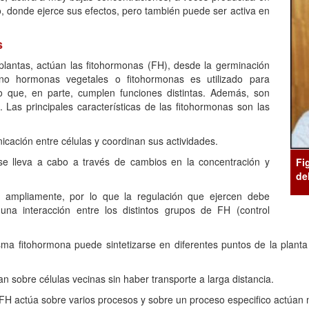
do, donde ejerce sus efectos, pero también puede ser activa en
s
s plantas, actúan las fitohormonas (FH), desde la germinación
ino hormonas vegetales o fitohormonas es utilizado para
o que, en parte, cumplen funciones distintas. Además, son
Las principales características de las fitohormonas son las
icación entre células y coordinan sus actividades.
 se lleva a cabo a través de cambios en la concentración y
Fi
de
 ampliamente, por lo que la regulación que ejercen debe
na interacción entre los distintos grupos de FH (control
ma fitohormona puede sintetizarse en diferentes puntos de la planta
n sobre células vecinas sin haber transporte a larga distancia.
 FH actúa sobre varios procesos y sobre un proceso especifico actúa