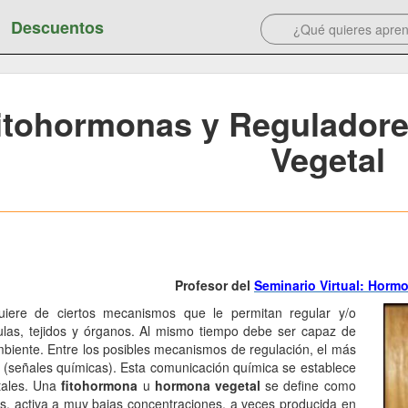
Descuentos
itohormonas y Reguladore
Vegetal
Profesor del
Seminario Virtual: Horm
uiere de ciertos mecanismos que le permitan regular y/o
lulas, tejidos y órganos. Al mismo tiempo debe ser capaz de
mbiente. Entre los posibles mecanismos de regulación, el más
 (señales químicas). Esta comunicación química se establece
tales. Una
fitohormona
u
hormona vegetal
se define como
tes, activa a muy bajas concentraciones, a veces producida en