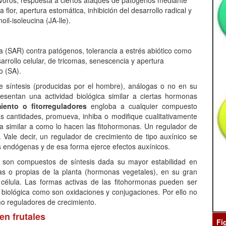
ívoros, respuesta a ciertos ataques de patógenos mediante
a flor, apertura estomática, inhibición del desarrollo radical y
il-isoleucina (JA-lle).
da (SAR) contra patógenos, tolerancia a estrés abiótico como
rrollo celular, de tricomas, senescencia y apertura
o (SA).
e síntesis (producidas por el hombre), análogas o no en su
esentan una actividad biológica similar a ciertas hormonas
iento o fitorreguladores
engloba a cualquier compuesto
s cantidades, promueva, inhiba o modifique cualitativamente
rma similar a como lo hacen las fitohormonas. Un regulador de
. Vale decir, un regulador de crecimiento de tipo auxínico se
 endógenas y de esa forma ejerce efectos auxínicos.
o son compuestos de síntesis dada su mayor estabilidad en
nas o propias de la planta (hormonas vegetales), en su gran
 célula. Las formas activas de las fitohormonas pueden ser
biológica como son oxidaciones y conjugaciones. Por ello no
o reguladores de crecimiento.
en frutales
Fi