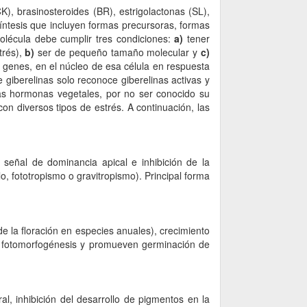
CK), brasinosteroides (BR), estrigolactonas (SL),
osíntesis que incluyen formas precursoras, formas
olécula debe cumplir tres condiciones:
a)
tener
trés),
b)
ser de pequeño tamaño molecular y
c)
e genes, en el núcleo de esa célula en respuesta
 giberelinas solo reconoce giberelinas activas y
nas hormonas vegetales, por no ser conocido su
on diversos tipos de estrés. A continuación, las
a señal de dominancia apical e inhibición de la
lo, fototropismo o gravitropismo). Principal forma
n de la floración en especies anuales), crecimiento
uta, fotomorfogénesis y promueven germinación de
ral, inhibición del desarrollo de pigmentos en la