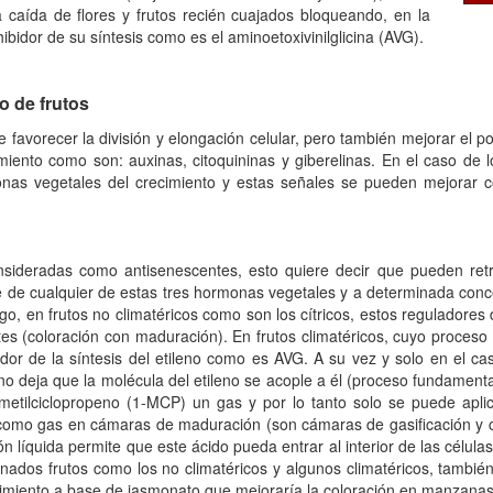
a caída de flores y frutos recién cuajados bloqueando, en la
hibidor de su síntesis como es el aminoetoxivinilglicina (AVG).
o de frutos
a de favorecer la división y elongación celular, pero también mejorar el 
iento como son: auxinas, citoquininas y giberelinas. En el caso de lo
nas vegetales del crecimiento y estas señales se pueden mejorar c
onsideradas como antisenescentes, esto quiere decir que pueden retra
se de cualquier de estas tres hormonas vegetales y a determinada c
, en frutos no climatéricos como son los cítricos, estos reguladores d
es (coloración con maduración). En frutos climatéricos, cuyo proceso
dor de la síntesis del etileno como es AVG. A su vez y solo en el cas
no deja que la molécula del etileno se acople a él (proceso fundament
 metilciclopropeno (1-MCP) un gas y por lo tanto solo se puede apli
 como gas en cámaras de maduración (son cámaras de gasificación y c
ción líquida permite que este ácido pueda entrar al interior de las célul
minados frutos como los no climatéricos y algunos climatéricos, también
imiento a base de jasmonato que mejoraría la coloración en manzanas 