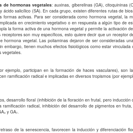
s de hormonas vegetales
: auxinas, giberelinas (GA), citoquininas (
y ácido salicílico (SA). En cada grupo, existen diferentes rutas de bi
as formas activas. Para ser considerada como hormona vegetal, la m
implicada en crecimiento vegetativo o en respuesta a algún tipo de es
opla la forma activa de una hormona vegetal y permite la activación d
 receptores son muy específicos, esto quiere decir que un receptor de
 de hormona vegetal. Las poliaminas dejaron de ser consideradas u
n embargo, tienen muchos efectos fisiológicos como estar vinculada c
s vegetales.
(por ejemplo, participan en la formación de haces vasculares), son l
recen ramificación radical e implicadas en diversos tropismos (por ejemp
os, desarrollo floral (inhibición de la floración en frutal, pero inducció
e la ramificación radical, inhibición del desarrollo de pigmentos en fr
GA₄ y GA₇.
, retraso de la senescencia, favorecen la inducción y diferenciación flo