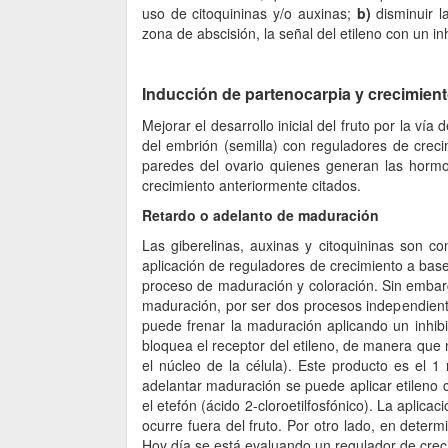
uso de citoquininas y/o auxinas;
b)
disminuir l
zona de abscisión, la señal del etileno con un in
Inducción de partenocarpia y crecimient
Mejorar el desarrollo inicial del fruto por la ví
del embrión (semilla) con reguladores de crecim
paredes del ovario quienes generan las hormo
crecimiento anteriormente citados.
Retardo o adelanto de maduración
Las giberelinas, auxinas y citoquininas son c
aplicación de reguladores de crecimiento a ba
proceso de maduración y coloración. Sin embargo
maduración, por ser dos procesos independient
puede frenar la maduración aplicando un inhibi
bloquea el receptor del etileno, de manera que 
el núcleo de la célula). Este producto es el 1
adelantar maduración se puede aplicar etileno
el etefón (ácido 2-cloroetilfosfónico). La aplica
ocurre fuera del fruto. Por otro lado, en deter
Hoy día se está evaluando un regulador de crec