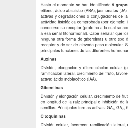
Hasta el momento se han identificado
9 grupo
etileno, ácido abscísico (ABA), jasmonatos (JA) 
activas y degradaciones o conjugaciones de l
actividad fisiológica comprobada (por ejemplo: 
conocerse su receptor (proteína a la cual se ac
a esa señal fitohormonal). Cabe señalar que los
ninguna otra forma de giberelinas u otro tipo
receptor y de ser de elevado peso molecular. Si
principales funciones de las diferentes hormona
Auxinas
División, elongación y diferenciación celular 
ramificación lateral, crecimiento del fruto, favo
activa: ácido indolacético (IAA).
Giberelinas
División y elongación celular, crecimiento de frut
en longitud de la raíz principal e inhibición d
semillas. Principales formas activas: GA₁, GA₃, 
Citoquininas
División celular, favorecen ramificación lateral