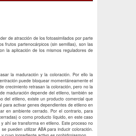
poder de atracción de los fotoasimilados por parte
s frutos partenocárpicos (sin semillas), son las
on la aplicación de los mismos reguladores de
sar la maduración y la coloración. Por ello la
oncentración puede bloquear momentáneamente el
e crecimiento retrasan la coloración, pero no la
 de maduración depende del etileno, también se
o del etileno, existe un producto comercial que
al para activar genes dependientes de etileno en
car en ambiente cerrado. Por el contrario, para
erradas) o como producto líquido, en este caso
as y ahí se transforma en etileno. Este proceso no
 se pueden utilizar ABA para inducir coloración.
y cuyo ingrediente activo es prohidrojasmon.