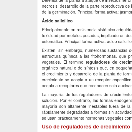
Defensa de la planta a ataque de insectos herb
necrosis, desarrollo de la parte reproductiva de l
de la germinación. Principal forma activa: jasmono
Ácido salicílico
Principalmente en resistencia sistémica adquiri
toxicidad por metales pesados, implicado en desa
estomática. Principal forma activa: ácido salicílic
Existen, sin embargo, numerosas sustancias d
estructura química a las fitohormonas, que pr
vegetales. El termino
reguladores de crecim
orgánico natural o de síntesis que, en pequeña
el crecimiento y desarrollo de la planta de fo
crecimiento se acopla a un receptor específico
acopla a receptores que reconocen solo auxinas
La mayoría de los reguladores de crecimient
solución. Por el contrario, las formas endóge
mayoría son altamente inestables fuera de la
rápidamente degradadas a formas sin actividad 
se usan prácticamente hormonas vegetales com
Uso de reguladores de crecimiento 