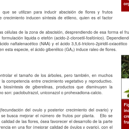
or
 que se utilizan para inducir abscisión de flores y frutos
crecimiento inducen síntesis de etileno, quien es el factor
las células de la zona de abscisión, desprendiendo de esa forma el f
su formulación liquida o etefón (acido-2-cloroetil-fosfónico). Dependie
ácido naftalenacético (NAA) y el ácido 3,5,6-tricloro-2piridil-oxiacétic
n esta especie, el ácido giberélico (GA₃) induce raleo de flores.
controlar el tamaño de los árboles, pero también, en muchos
ir la competencia entre crecimiento vegetativo y reproductivo.
la biosíntesis de giberelinas, productos que disminuyen la
o son: paclobutrazol, uniconazol o prohexadiona-calcio.
Fi
fecundación del ovulo y posterior crecimiento del ovario) y
in
iva, se busca mejorar el número de frutos por planta. Ello se
cr
 calidad de las flores, ósea favorecer el desarrollo de la parte
fr
rencia en una flor (mejorar calidad de óvulos y ovario), con el