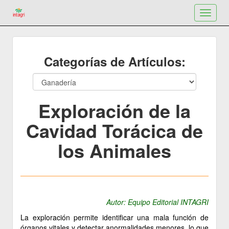
Toggle
navigat
Categorías de Artículos:
Exploración de la
Cavidad Torácica de
los Animales
Autor: Equipo Editorial INTAGRI
La exploración permite identificar una mala función de
órganos vitales y detectar anormalidades menores, lo que