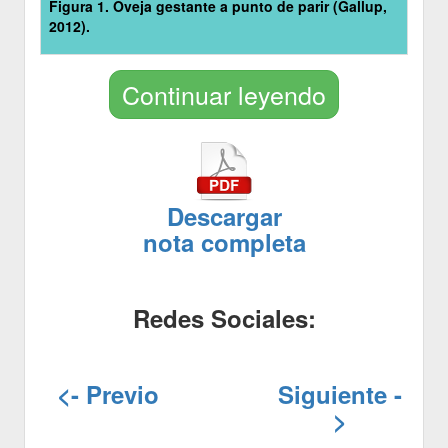
Figura 1. Oveja gestante a punto de parir (Gallup,
2012).
Continuar leyendo
Descargar
nota completa
Redes Sociales:
<- Previo
Siguiente -
>