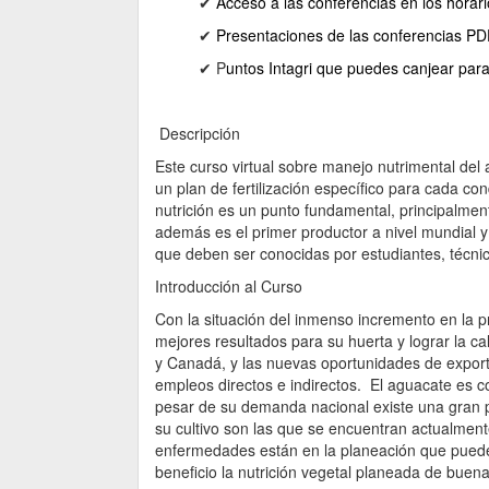
✔
Acceso a las conferencias en los horari
✔
Presentaciones de las conferencias P
✔ P
untos Intagri que puedes canjear para
Descripción
Este curso virtual sobre manejo nutrimental del 
un plan de fertilización específico para cada c
nutrición es un punto fundamental, principalmen
además es el primer productor a nivel mundial y
que deben ser conocidas por estudiantes, técnic
Introducción al Curso
Con la situación del inmenso incremento en la p
mejores resultados para su huerta y lograr la c
y Canadá, y las nuevas oportunidades de exporta
empleos directos e indirectos. El aguacate es 
pesar de su demanda nacional existe una gran p
su cultivo son las que se encuentran actualmen
enfermedades están en la planeación que puede
beneficio la nutrición vegetal planeada de buen