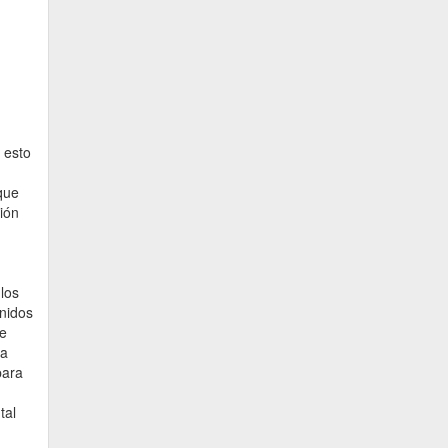
 esto
que
ión
los
unidos
de
 a
para
tal