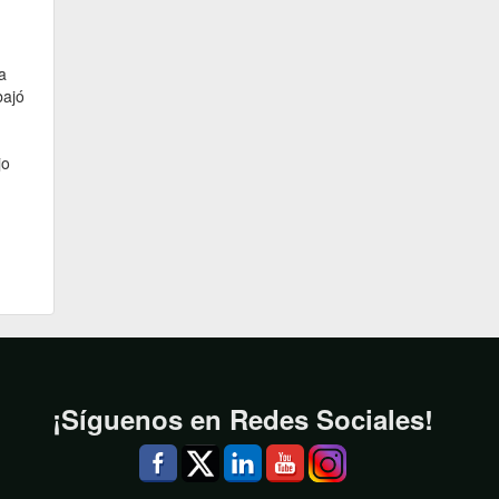
a
bajó
jo
¡Síguenos en Redes Sociales!