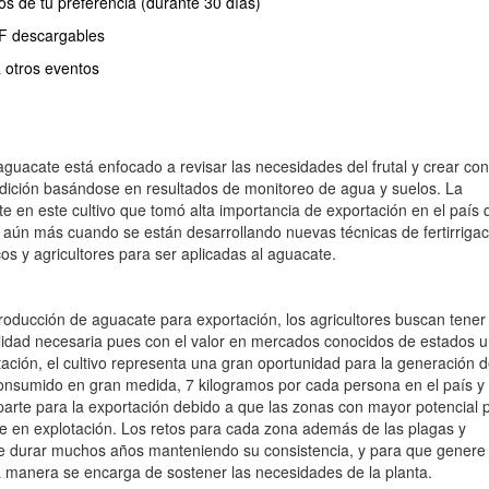
os de tu preferencia (durante 30 días)
DF descargables
 otros eventos
aguacate está enfocado a revisar las necesidades del frutal y crear con
ondición basándose en resultados de monitoreo de agua y suelos. La
te en este cultivo que tomó alta importancia de exportación en el país 
 aún más cuando se están desarrollando nuevas técnicas de fertirrigac
os y agricultores para ser aplicadas al aguacate.
roducción de aguacate para exportación, los agricultores buscan tener 
alidad necesaria pues con el valor en mercados conocidos de estados 
ción, el cultivo representa una gran oportunidad para la generación 
consumido en gran medida, 7 kilogramos por cada persona en el país y
arte para la exportación debido a que las zonas con mayor potencial 
te en explotación. Los retos para cada zona además de las plagas y
 durar muchos años manteniendo su consistencia, y para que genere 
a manera se encarga de sostener las necesidades de la planta.