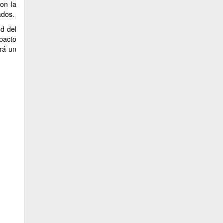
con la
ados.
ud del
pacto
rá un