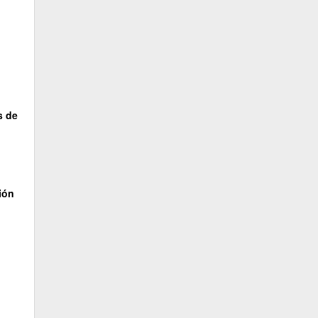
s de
ión