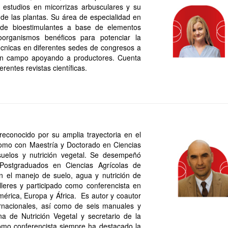
 estudios en micorrizas arbusculares y su
o de las plantas. Su área de especialidad en
de bioestimulantes a base de elementos
croorganismos benéficos para potenciar la
técnicas en diferentes sedes de congresos a
ia en campo apoyando a productores. Cuenta
rentes revistas científicas.
econocido por su amplia trayectoria en el
nomo con Maestría y Doctorado en Ciencias
 suelos y nutrición vegetal. Se desempeñó
Postgraduados en Ciencias Agrícolas de
 el manejo de suelo, agua y nutrición de
lleres y participado como conferencista en
rica, Europa y África. Es autor y coautor
ernacionales, así como de seis manuales y
a de Nutrición Vegetal y secretario de la
omo conferencista siempre ha destacado la