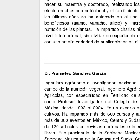
hacer su maestría y doctorado, realizando los
efecto en el estado nutricional y el rendimient
los últimos años se ha enfocado en el uso 
beneficiosos (titanio, vanadio, silicio) y mi
nutrición de las plantas. Ha impartido charlas 
nivel internacional, sin olvidar su experienc
con una amplia variedad de publicaciones en dife
Dr. Prometeo Sánchez García
Ingeniero agrónomo e investigador mexicano, r
campo de la nutrición vegetal. Ingeniero Agró
Agrícolas, con especialidad en Fertilidad de
como Profesor Investigador del Colegio de 
México, desde 1993 al 2024. Es un experto en
cultivos. Ha impartido más de 600 cursos y ta
más de 300 eventos en México, Centro y Sudamé
de 120 artículos en revistas nacionales e int
libros. Fue presidente de la Sociedad Mexican
Sociedad Mexicana de la Ciencia del Suelo. C