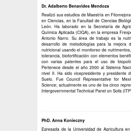
Dr. Adalberto Benavides Mendoza
Realizó sus estudios de Maestría en Fitomejor
en Ciencias, en la Facultad de Ciencias Bioló
León. Ha laborado en la Secretaría de Agric
Química Aplicada (CIQA), en la empresa Frexpo
Antonio Narro. Su área de trabajo es la nutri
desarrollo de metodologías para la mejora de
nutricional usando el monitoreo de nutrimentos
tolerancia, biofortificación con elementos benéf
con varias patentes para el uso de biopolím
Pertenece desde el año 2000 al Sistema Nac
nivel II. Ha sido vicepresidente y presidente
Suelo. Fue Council Representative for Mexico
Science; actualmente es uno de los cinco repre
Intergovernmental Technical Panel on Soils (ITP
PhD. Anna Konieczny
Egresada de la Universidad de Agricultura en 