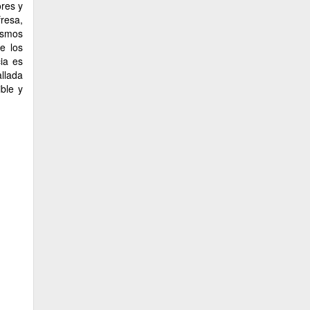
ores y
fresa,
ismos
e los
ia es
allada
ble y