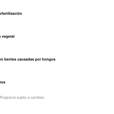
fertilización
a vegetal
en berries causadas por hongos
ros
Programa sujeto a cambios.