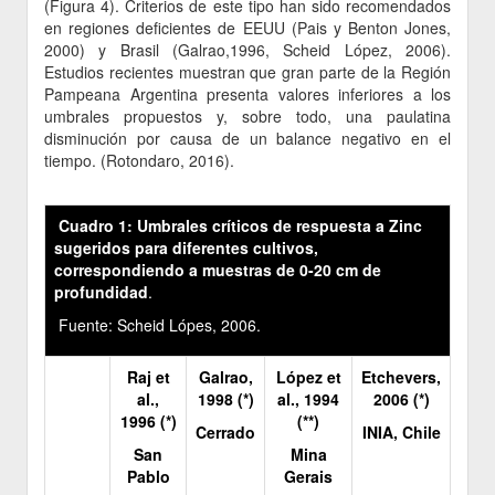
(Figura 4). Criterios de este tipo han sido recomendados
en regiones deficientes de EEUU (Pais y Benton Jones,
2000) y Brasil (Galrao,1996, Scheid López, 2006).
Estudios recientes muestran que gran parte de la Región
Pampeana Argentina presenta valores inferiores a los
umbrales propuestos y, sobre todo, una paulatina
disminución por causa de un balance negativo en el
tiempo. (Rotondaro, 2016).
Cuadro 1: Umbrales críticos de respuesta a Zinc
sugeridos para diferentes cultivos,
correspondiendo a muestras de 0-20 cm de
profundidad
.
Fuente: Scheid Lópes, 2006.
Raj et
Galrao,
López et
Etchevers,
al.,
1998 (*)
al., 1994
2006 (*)
1996 (*)
(**)
Cerrado
INIA, Chile
San
Mina
Pablo
Gerais