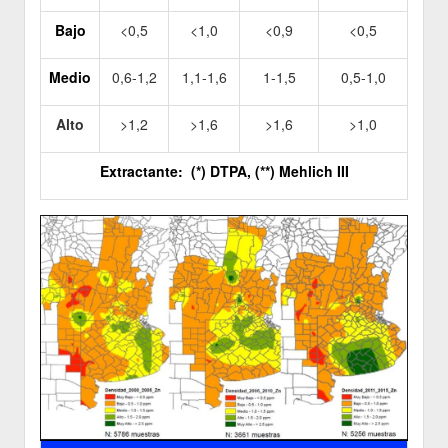
Bajo
<0,5
<1,0
<0,9
<0,5
Medio
0,6-1,2
1,1-1,6
1-1,5
0,5-1,0
Alto
>1,2
>1,6
>1,6
>1,0
Extractante: (*) DTPA, (**) Mehlich III