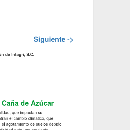
Siguiente ->
n de Intagri, S.C.
e Caña de Azúcar
alidad, que impactan su
ntran el cambio climático, que
o; el agotamiento de suelos debido
ctividad ante una creciente