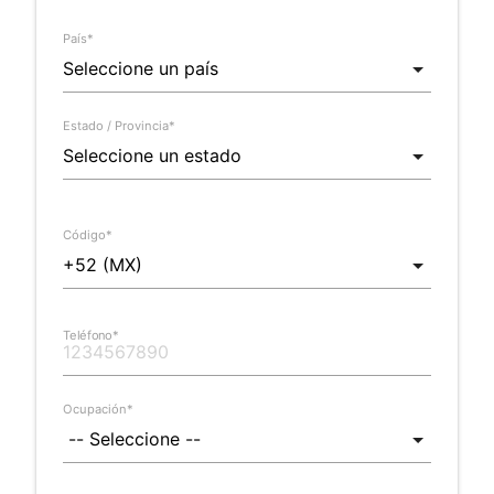
País*
Estado / Provincia*
Código*
Teléfono*
Ocupación*