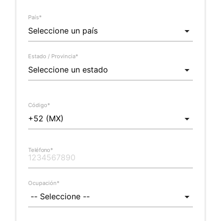
País*
Estado / Provincia*
Código*
Teléfono*
Ocupación*