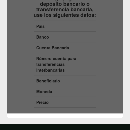
depósito bancario o
transferencia bancaria,
use los siguientes datos:
País
Banco
Cuenta Bancaria
Número cuenta para
transferencias
interbancarias
Beneficiario
Moneda
Precio