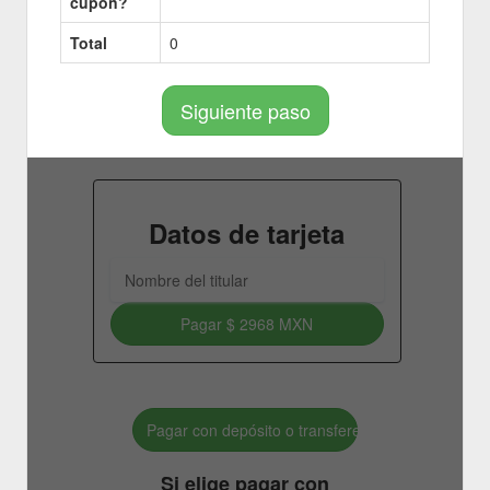
cupon?
Total
0
Siguiente paso
Datos de tarjeta
Pagar
$ 2968 MXN
Pagar con depósito o transferencia bancaria.
Si elige pagar con