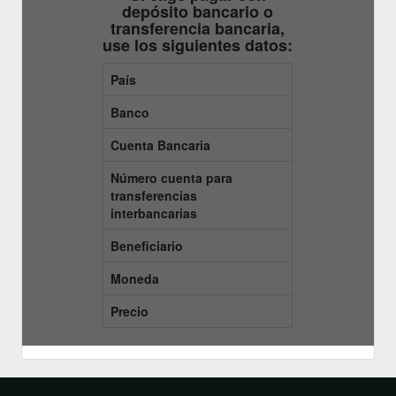
depósito bancario o
transferencia bancaria,
use los siguientes datos:
País
Banco
Cuenta Bancaria
Número cuenta para
transferencias
interbancarias
Beneficiario
Moneda
Precio