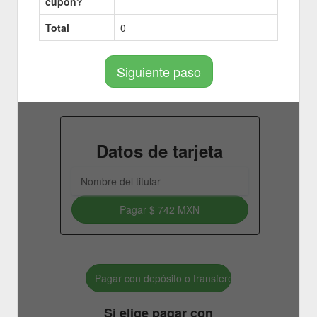
cupon?
Total
0
Siguiente paso
Datos de tarjeta
Pagar
$ 742 MXN
Pagar con depósito o transferencia bancaria.
Si elige pagar con