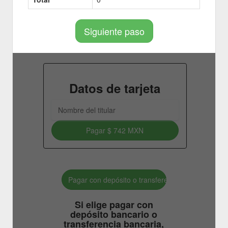
Siguiente paso
Datos de tarjeta
Pagar
$ 742 MXN
Pagar con depósito o transferencia bancaria.
Si elige pagar con
depósito bancario o
transferencia bancaria,