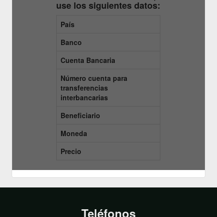
use los siguientes datos:
País
Banco
Cuenta Bancaria
Número cuenta para
transferencias
interbancarias
Beneficiario
Moneda
Precio
Teléfonos