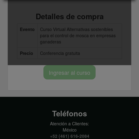
Detalles de compra
Evento
Curso Virtual Alternativas sostenibles
para el control de mosca en empresas
ganaderas
Precio
Conferencia gratuita
Ingresar al curso
Teléfonos
Atención a Clientes:
México
+52 (461) 616-2084