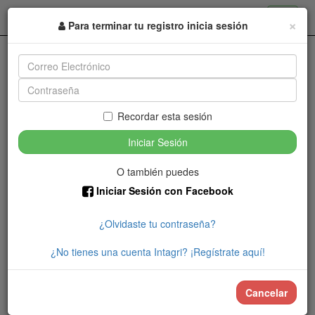
Toggle
×
Para terminar tu registro inicia sesión
navigat
Finalizar Compra
Recordar esta sesión
Iniciar Sesión
Nombre:
O también puedes
Iniciar Sesión con Facebook
Teléfono:
¿Olvidaste tu contraseña?
¿Deseas actualizar tus datos?
¿No tienes una cuenta Intagri? ¡Regístrate aquí!
Deseo recibir información de los patrocinadores
del evento.
Cancelar