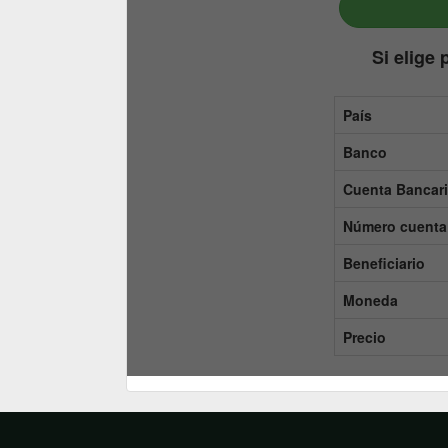
Si elige
País
Banco
Cuenta Bancar
Número cuenta 
Beneficiario
Moneda
Precio