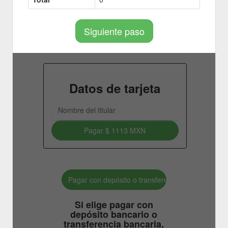
Siguiente paso
Datos de tarjeta
Pagar
$ 1113 MXN
Pagar con depósito o transferencia bancaria.
Si elige pagar con
depósito bancario o
transferencia bancaria,