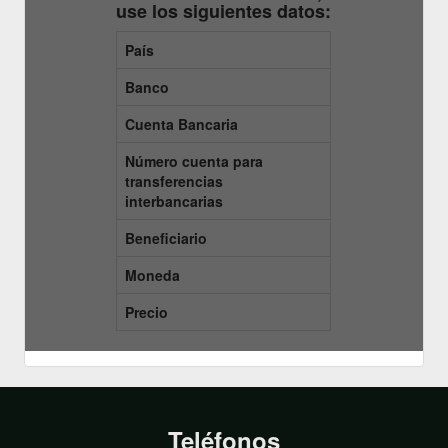
use los siguientes datos:
País
Banco
Cuenta Bancaria
Número cuenta para
transferencias
interbancarias
Beneficiario
Moneda
Precio
Teléfonos