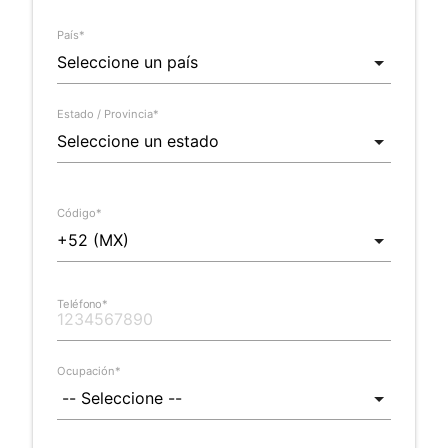
País*
Estado / Provincia*
Código*
Teléfono*
Ocupación*